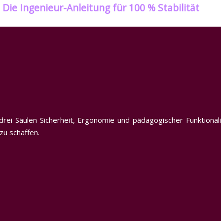
Die Ingenieur-Anleitung für 100 % Stabilität
rei Säulen Sicherheit, Ergonomie und pädagogischer Funktionalit
zu schaffen.