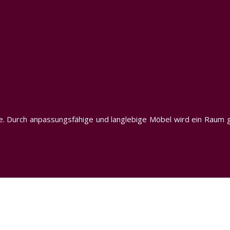
ahre. Durch anpassungsfähige und langlebige Möbel wird ein Rau
Gemeinsam Wachsen: Tipps für Eltern und Kinde