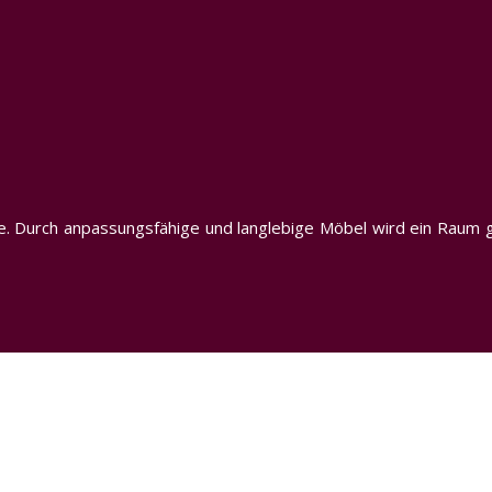
ahre. Durch anpassungsfähige und langlebige Möbel wird ein Rau
Gemeinsam Wachsen: Tipps für Eltern und Kinde