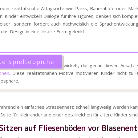
der realitätsnahe Alltagsorte wie Parks, Bauernhöfe oder Marktpl
n. Kinder entwickeln Dialoge für ihre Figuren, denken sich kompl
leiser, sondern fördert auch nachweislich die Sprachentwicklu
 das Design in eine leisere Form gelenkt.
te Spielteppiche
it Pädagogen Teppiche entwickelt, die genau diesen Ansatz ver
zonen
. Diese realitätsnahen Motive motivieren Kinder nicht zu
mosphäre.
. Während ein einfaches Strassennetz schnell langweilig werden k
ite für Kleinkinder und einer detailreichen für ältere Kinder sind
m Sitzen auf Fliesenböden vor Blasene