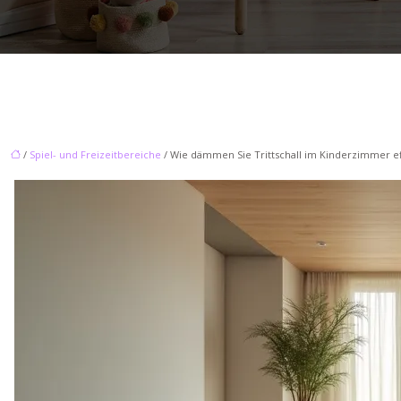
/
Spiel- und Freizeitbereiche
/ Wie dämmen Sie Trittschall im Kinderzimmer ef