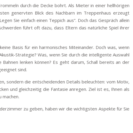
ommeln durch die Decke bohrt. Als Mieter in einer hellhörigen
chsten genervten Blick des Nachbarn im Treppenhaus erzeugt
gen Sie einfach einen Teppich aus“. Doch das Gespräch allein
schwerden führt oft dazu, dass Eltern das natürliche Spiel ihrer
r keine Basis für ein harmonisches Miteinander. Doch was, wenn
Akustik-Strategie? Was, wenn Sie durch die intelligente Auswahl
e Bahnen lenken können? Es geht darum, Schall bereits an der
eeignet sind.
iben, sondern die entscheidenden Details beleuchten: vom Motiv,
cken und gleichzeitig die Fantasie anregen. Ziel ist es, Ihnen als
u machen.
nderzimmer zu geben, haben wir die wichtigsten Aspekte für Sie