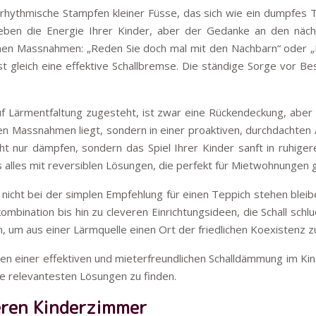
hythmische Stampfen kleiner Füsse, das sich wie ein dumpfes Tr
lieben die Energie Ihrer Kinder, aber der Gedanke an den nä
hen Massnahmen: „Reden Sie doch mal mit den Nachbarn“ oder „Le
st gleich eine effektive Schallbremse. Die ständige Sorge vor Be
 auf Lärmentfaltung zugesteht, ist zwar eine Rückendeckung, abe
en Massnahmen liegt, sondern in einer proaktiven, durchdachten 
t nur dämpfen, sondern das Spiel Ihrer Kinder sanft in ruhiger
alles mit reversiblen Lösungen, die perfekt für Mietwohnungen g
en nicht bei der simplen Empfehlung für einen Teppich stehen ble
ombination bis hin zu cleveren Einrichtungsideen, die Schall schlu
um aus einer Lärmquelle einen Ort der friedlichen Koexistenz z
en einer effektiven und mieterfreundlichen Schalldämmung im Ki
 Sie relevantesten Lösungen zu finden.
seren Kinderzimmer