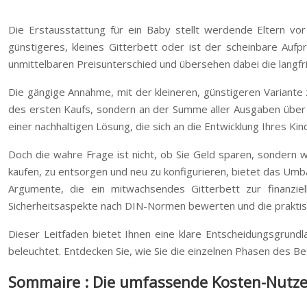
Die Erstausstattung für ein Baby stellt werdende Eltern vor
günstigeres, kleines Gitterbett oder ist der scheinbare Auf
unmittelbaren Preisunterschied und übersehen dabei die langfris
Die gängige Annahme, mit der kleineren, günstigeren Variante z
des ersten Kaufs, sondern an der Summe aller Ausgaben über d
einer nachhaltigen Lösung, die sich an die Entwicklung Ihres Ki
Doch die wahre Frage ist nicht, ob Sie Geld sparen, sondern w
kaufen, zu entsorgen und neu zu konfigurieren, bietet das Umba
Argumente, die ein mitwachsendes Gitterbett zur finanzie
Sicherheitsaspekte nach DIN-Normen bewerten und die praktis
Dieser Leitfaden bietet Ihnen eine klare Entscheidungsgrundla
beleuchtet. Entdecken Sie, wie Sie die einzelnen Phasen des B
Sommaire : Die umfassende Kosten-Nutzen