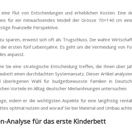
 eine Flut von Entscheidungen und erheblichen Kosten. Eine de
preis für ein mitwachsendes Modell der Grösse 70×140 cm eine g
tige finanzielle Perspektive.
u sparen, erweist sich oft als Trugschluss. Die wahre Wirtschaftl
ie ersten fünf Lebensjahre. Es geht um die Vermeidung von Fol
ndes anpasst.
ie Sie eine strategische Entscheidung treffen, die Ihnen über J
ubett einen durchdachten Systemansatz. Dieser Artikel analysiert
ll überlegenen Wahl für budgetbewusste Familien in Deutsch
chen Vorteile im Alltag deutscher Mietwohnungen untersuchen.
ge, indem er die wichtigsten Aspekte für eine langfristig rentab
ettes optimal nutzen und worauf Sie bei Material und Umbau acht
-Analyse für das erste Kinderbett